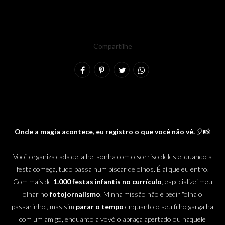
Compartilhe
Onde a magia acontece, eu registro o que você não vê.
🎈📸
Você organiza cada detalhe, sonha com o sorriso deles e, quando a
festa começa, tudo passa num piscar de olhos. É aí que eu entro.
Com mais de
1.000 festas infantis no currículo
, especializei meu
olhar no
fotojornalismo
. Minha missão não é pedir "olha o
passarinho", mas sim
parar o tempo
enquanto o seu filho gargalha
com um amigo, enquanto a vovó o abraça apertado ou naquele