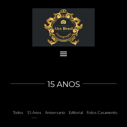
menu
15 ANOS
15 ANOS JULIA MENEGHETTE
Todos
15 Anos
Aniversario
Editorial
Fotos Casamentos
Fo
15 ANOS CAROL VALTIERRE