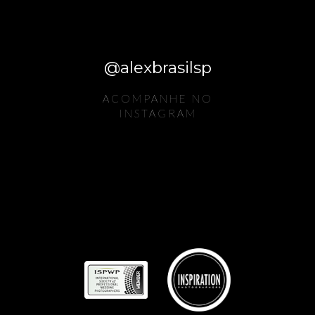
@alexbrasilsp
ACOMPANHE NO
INSTAGRAM